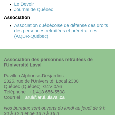
Le Devoir
Journal de Québec
Association
Association québécoise de défense des droits
des personnes retraitées et préretraitées
(AQDR-Québec)
Association des personnes retraitées de
l'Université Laval
Pavillon Alphonse-Desjardins
2325, rue de l'Université Local 2330
Québec (Québec) G1V 0A6
Téléphone +1 418 656-5508
Courriel
arul@arul.ulaval.ca
Nos bureaux sont ouverts du lundi au jeudi de 9 h
30 à 12 h et de 13 h à 16 h