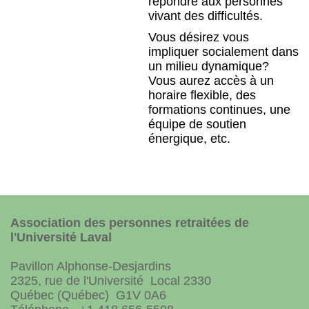
répondre aux personnes
vivant des difficultés.
Vous désirez vous
impliquer socialement dans
un milieu dynamique?
Vous aurez accès à un
horaire flexible, des
formations continues, une
équipe de soutien
énergique, etc.
Association des personnes retraitées de
l'Université Laval
Pavillon Alphonse-Desjardins
2325, rue de l'Université Local 2330
Québec (Québec) G1V 0A6