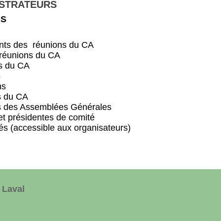
ISTRATEURS
RS
nts des réunions du CA
 réunions du CA
s du CA
s
ns
s du CA
ns des Assemblées Générales
et présidentes de comité
ités (accessible aux organisateurs)
 Laval