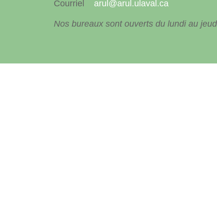
Courriel
arul@arul.ulaval.ca
Nos bureaux sont ouverts du lundi au jeudi