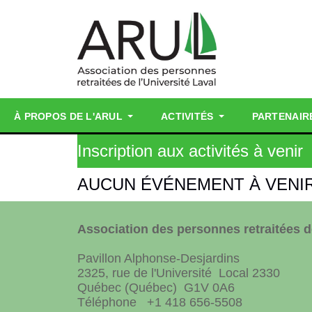
À PROPOS DE L'ARUL
ACTIVITÉS
PARTENAIR
Inscription aux activités à venir
AUCUN ÉVÉNEMENT À VENI
Association des personnes retraitées de
Pavillon Alphonse-Desjardins
2325, rue de l'Université Local 2330
Québec (Québec) G1V 0A6
Téléphone +1 418 656-5508