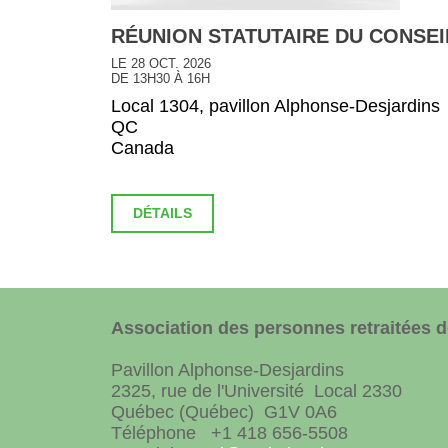
RÉUNION STATUTAIRE DU CONSEI
LE 28 OCT. 2026
DE 13H30 À 16H
Local 1304, pavillon Alphonse-Desjardins
QC
Canada
DÉTAILS
Association des personnes retraitées de
Pavillon Alphonse-Desjardins
2325, rue de l'Université Local 2330
Québec (Québec) G1V 0A6
Téléphone +1 418 656-5508