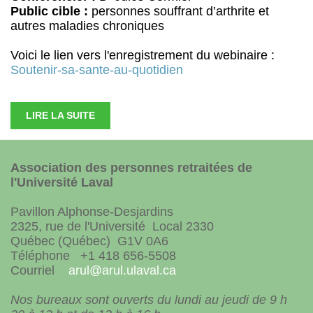
Public cible :
personnes souffrant d’arthrite et
autres maladies chroniques
Voici le lien vers l'enregistrement du webinaire :
Soutenir-sa-sante-au-quotidien
LIRE LA SUITE
Association des personnes retraitées de
l'Université Laval
Pavillon Alphonse-Desjardins
2325, rue de l'Université Local 2330
Québec (Québec) G1V 0A6
Téléphone +1 418 656-5508
Courriel
arul@arul.ulaval.ca
Nos bureaux sont ouverts du lundi au jeudi de 9 h